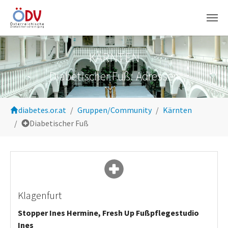
Zum Hauptinhalt springen
KÄRNTEN
Diabetischer Fuß: Adressen
Sie sind hier:
diabetes.or.at
Gruppen/Community
Kärnten
Diabetischer Fuß
Klagenfurt
Stopper Ines Hermine, Fresh Up Fußpflegestudio
Ines